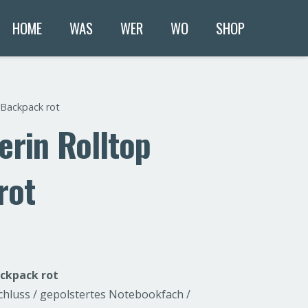
HOME
WAS
WER
WO
SHOP
 Backpack rot
rin Rolltop
rot
ackpack rot
chluss / gepolstertes Notebookfach /