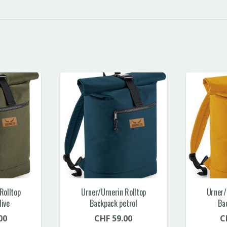
Rolltop
Urner/Urnerin Rolltop
Urner/
live
Backpack petrol
Ba
00
CHF
59.00
C