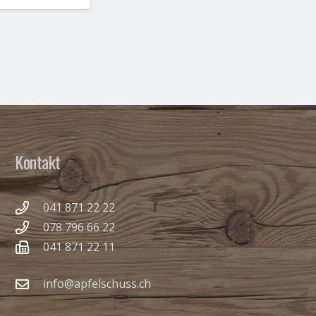
Kontakt
041 871 22 22
078 796 66 22
041 871 22 11
info@apfelschuss.ch