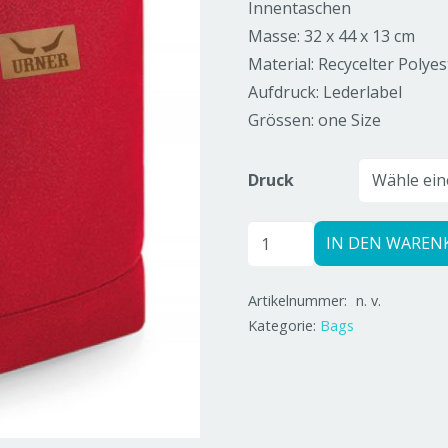
Innentaschen
Masse: 32 x 44 x 13 cm
Material: Recycelter Polyes
Aufdruck: Lederlabel
Grössen: one Size
Druck
Urner/Urnerin
IN DEN WAREN
Rolltop
Backpack
Artikelnummer:
n. v.
rot
Kategorie:
Bags
Menge