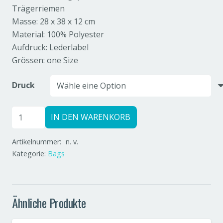
Trägerriemen
Masse: 28 x 38 x 12 cm
Material: 100% Polyester
Aufdruck: Lederlabel
Grössen: one Size
Druck
Urner/Urnerin
IN DEN WARENKORB
Backpack
blau
Artikelnummer:
n. v.
Menge
Kategorie:
Bags
Ähnliche Produkte